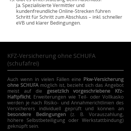
Ja. Spezialisierte Vermittler und
kundenfreundliche Online-Strecken führen
Schritt für Schritt zum Abschluss – inkl. schneller
eVB und klarer Bedingungen.
KFZ-Versicherung
ohne SCHUFA
(schufafrei)
Auch wenn in vielen Fällen eine
Pkw-Versicherung
ohne SCHUFA
möglich ist, bezieht sich das Angebot
meist auf die
gesetzlich vorgeschriebene Kfz-
Haftpflicht
. Erweiterungen wie Teil- oder Vollkasko
werden je nach Risiko- und Annahmerichtlinien des
Versicherers individuell geprüft und können an
besondere Bedingungen
(z. B. Vorauszahlung,
höhere Selbstbeteiligung oder Werkstattbindung)
geknüpft sein.