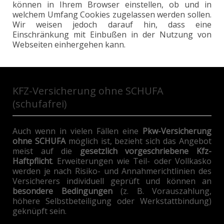
können in Ihrem Browser einstellen, ob und in
welchem Umfang Cookies zugelassen werden sollen.
Wir weisen jedoch darauf hin, dass eine
Einschränkung mit Einbußen in der Nutzung von
Webseiten einhergehen kann.
KFZ-Versicherung
ohne SCHUFA
(schufafrei)
Auch wenn in vielen Fällen eine
Pkw-Versicherung
ohne SCHUFA
möglich ist, bezieht sich das Angebot
meist auf die
gesetzlich vorgeschriebene Kfz-
Haftpflicht
. Erweiterungen wie Teil- oder Vollkasko
werden je nach Risiko- und Annahmerichtlinien des
Versicherers individuell geprüft und können an
besondere Bedingungen
(z. B. Vorauszahlung,
höhere Selbstbeteiligung oder Werkstattbindung)
geknüpft sein.