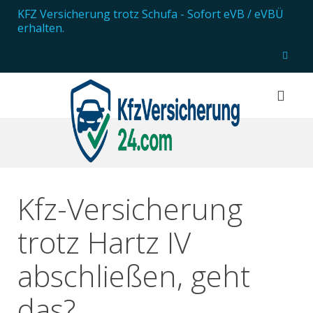
KFZ Versicherung trotz Schufa
- Sofort eVB / eVBÜ
erhalten.
Kfz-Versicherung
trotz Hartz IV
abschließen, geht
das?