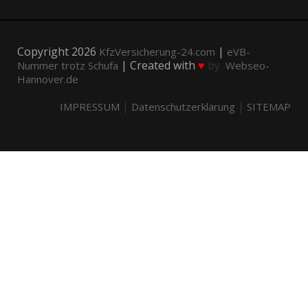
Copyright 2026
|
KfzVersicherung-24.com
eVB-
| Created with
♥
by
Nummer trotz Schufa
Webseo-
Hannover.de
|
|
IMPRESSUM
Datenschutzerklärung
SITEMAP