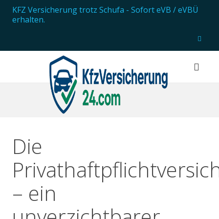
KFZ Versicherung trotz Schufa
- Sofort eVB / eVBÜ
erhalten.
Die
Privathaftpflichtversi
– ein
unverzichtbarer